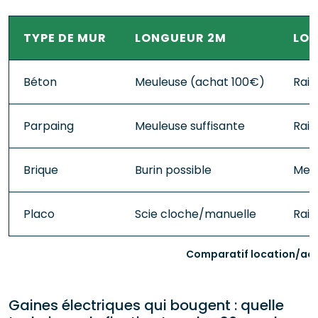
TYPE DE MUR
LONGUEUR 2M
LO
Béton
Meuleuse (achat 100€)
Rain
Parpaing
Meuleuse suffisante
Rai
Brique
Burin possible
Meul
Placo
Scie cloche/manuelle
Rain
Comparatif location/acha
Gaines électriques qui bougent : quelle