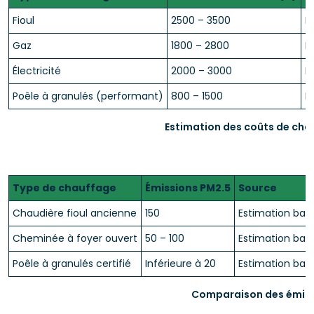
Fioul
2500 – 3500
F
Gaz
1800 – 2800
F
Électricité
2000 – 3000
F
Poêle à granulés (performant)
800 – 1500
F
Estimation des coûts de cha
Type de chauffage
Émissions PM2.5
Source
Chaudière fioul ancienne
150
Estimation bas
Cheminée à foyer ouvert
50 – 100
Estimation bas
Poêle à granulés certifié
Inférieure à 20
Estimation bas
Comparaison des émissi